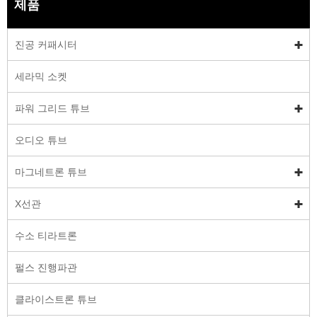
제품
진공 커패시터
세라믹 소켓
파워 그리드 튜브
오디오 튜브
마그네트론 튜브
X선관
수소 티라트론
펄스 진행파관
클라이스트론 튜브