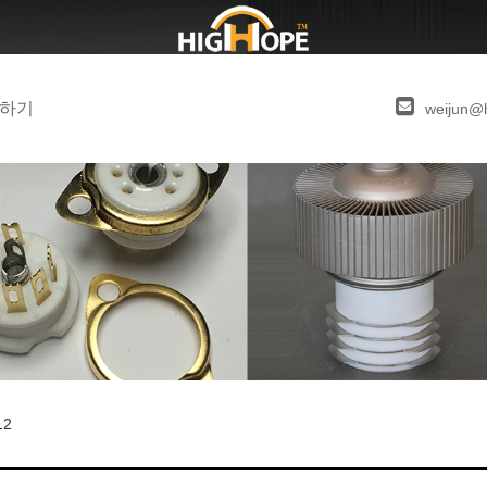
하기
weijun@
12