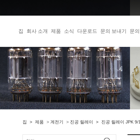
집
회사 소개
제품
소식
다운로드
문의 보내기
문의
집
>
제품
>
계전기
>
진공 릴레이
>
진공 릴레이 JPK 9/