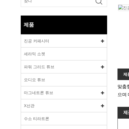
제품
진공 커패시터
세라믹 소켓
파워 그리드 튜브
제
오디오 튜브
맞춤형
마그네트론 튜브
으며 
X선관
제
수소 티라트론