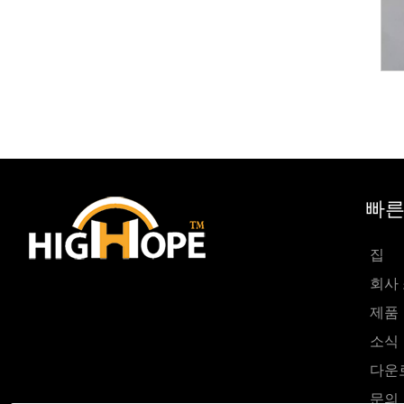
빠른
집
회사
제품
소식
다운
문의