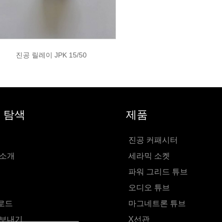
진공 릴레이 JPK 15/50
 탐색
제품
진공 커패시터
 소개
세라믹 소켓
파워 그리드 튜브
오디오 튜브
로드
마그네트론 튜브
 보내기
X선관