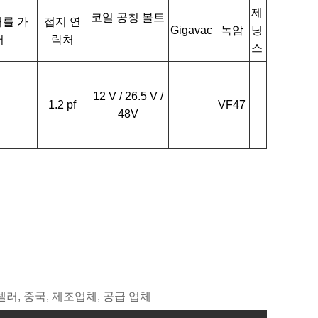
제
코일 공칭 볼트
를 가
접지 연
Gigavac
녹암
닝
러
락처
스
12 V / 26.5 V /
1.2 pf
VF47
48V
스트셀러, 중국, 제조업체, 공급 업체