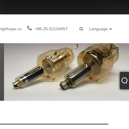
highhope.cn
+86-25-52154957
Language