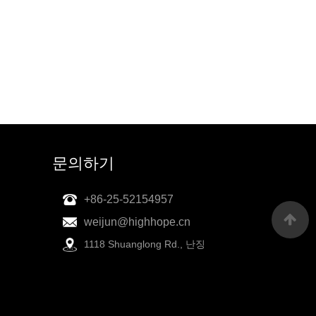
문의하기
+86-25-52154957
weijun@highhope.cn
1118 Shuanglong Rd., 난징