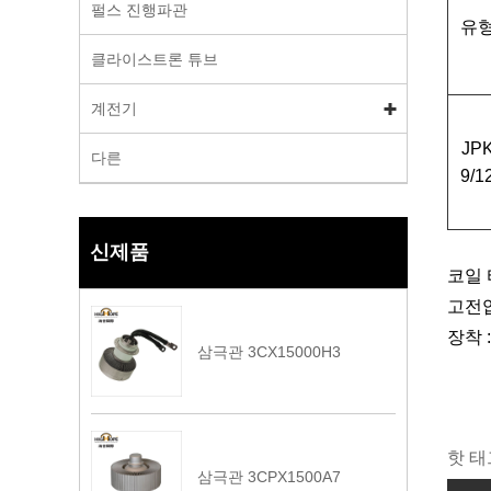
펄스 진행파관
유
클라이스트론 튜브
계전기
JP
다른
9/1
신제품
코일 
고전압
장착 
삼극관 3CX15000H3
핫 태
삼극관 3CPX1500A7