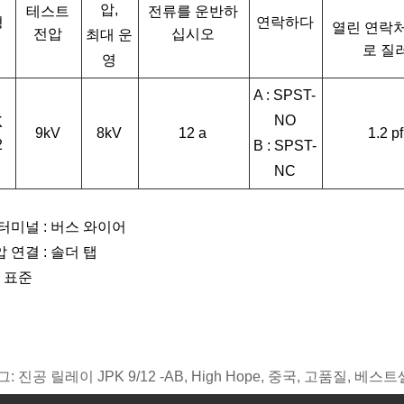
압,
테스트
전류를 운반하
형
연락하다
열린 연락처
전압
십시오
최대 운
로 질
영
A : SPST-
NO
K
9kV
8kV
12 a
1.2 pf
2
B : SPST-
NC
터미널 : 버스 와이어
 연결 : 솔더 탭
: 표준
그: 진공 릴레이 JPK 9/12 -AB, High Hope, 중국, 고품질, 베