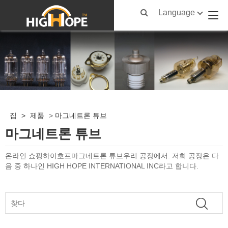
Language
집
>
제품
>
마그네트론 튜브
마그네트론 튜브
온라인 쇼핑
하이호프
마그네트론 튜브
우리 공장에서. 저희 공장은 다
음 중 하나인 HIGH HOPE INTERNATIONAL INC라고 합니다.