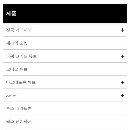
제품
진공 커패시터
세라믹 소켓
파워 그리드 튜브
오디오 튜브
마그네트론 튜브
X선관
수소 티라트론
펄스 진행파관