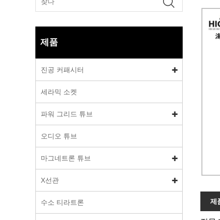
제품
진공 커패시터
세라믹 소켓
파워 그리드 튜브
오디오 튜브
마그네트론 튜브
X선관
제
수소 티라트론