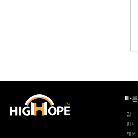
빠른
집
회사
제품