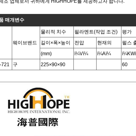
제조 업체로서 귀하에게 HIGHHOPE를 제공하고자 합니다.
품 매개변수
물리적 치수
필라멘트(작업 조건)
평가
웨이브밴드
길이×폭×높이
전압
현재의
펄스 
(mm)
ï¼Vï¼
ï¼Aï¼
ï¼KW
-721
구
225×90×90
60