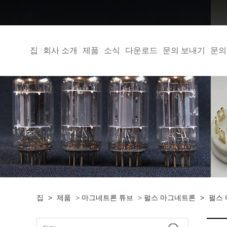
집
회사 소개
제품
소식
다운로드
문의 보내기
문의
집
>
제품
>
마그네트론 튜브
>
펄스 마그네트론
>
펄스 