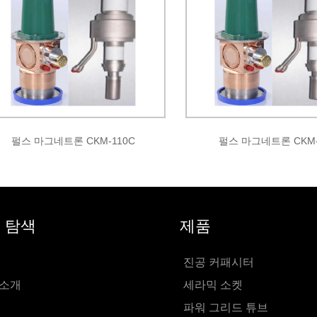
펄스 마그네트론 CKM-110C
펄스 마그네트론 CKM-
 탐색
제품
진공 커패시터
 소개
세라믹 소켓
파워 그리드 튜브