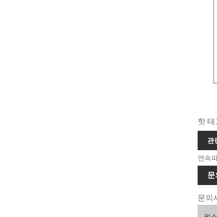
핫 태
관
연속파
문
문의사