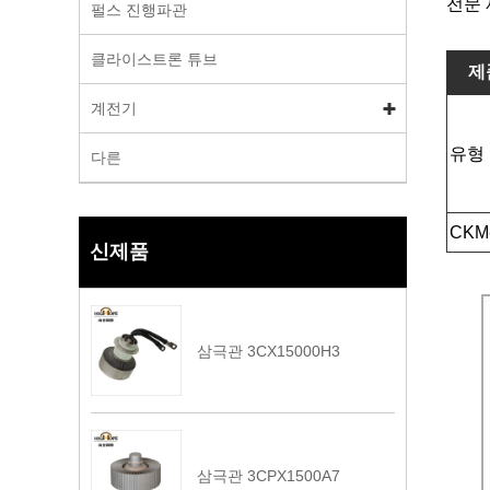
전문 
펄스 진행파관
클라이스트론 튜브
제
계전기
유형
다른
CKM
신제품
삼극관 3CX15000H3
삼극관 3CPX1500A7