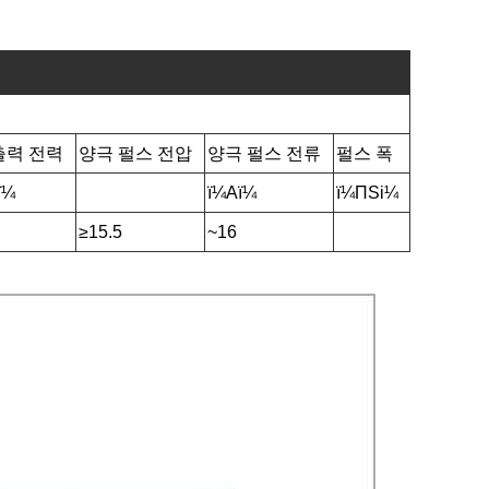
출력 전력
양극 펄스 전압
양극 펄스 전류
펄스 폭
ï¼
ï¼Aï¼
ï¼ΠSi¼
≥15.5
~16