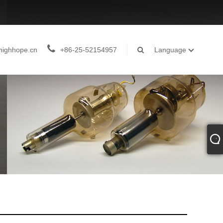
highhope.cn
+86-25-52154957
Language