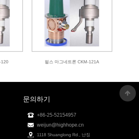
120
펄스 마그네트론 CKM-121A
문의하기
+86-25-52154957
weijun@highhope.cn
1118 Shuanglong Rd., 난징