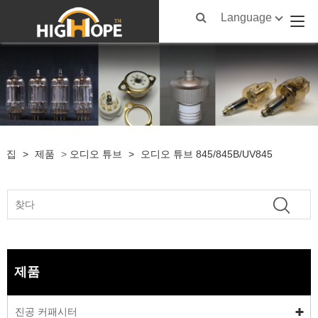
Language
집
>
제품
>
오디오 튜브
>
오디오 튜브 845/845B/UV845
제품
진공 커패시터