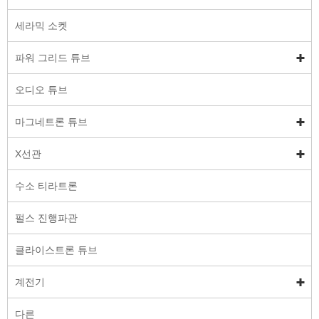
세라믹 소켓
파워 그리드 튜브
오디오 튜브
마그네트론 튜브
X선관
수소 티라트론
펄스 진행파관
클라이스트론 튜브
계전기
다른