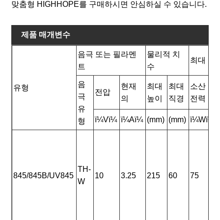
맞춤형 HIGHHOPE를 구매하시면 안심하실 수 있습니다.
제품 매개변수
음극 또는 필라멘
물리적 치
최대 등
트
수
음
현재
최대
최대
소산
유형
전압
극
의
높이
직경
전력
유
ï¼Vï¼
ï¼Aï¼
(mm)
(mm)
ï¼Wï¼
형
TH-
845/845B/UV845
10
3.25
215
60
75
W