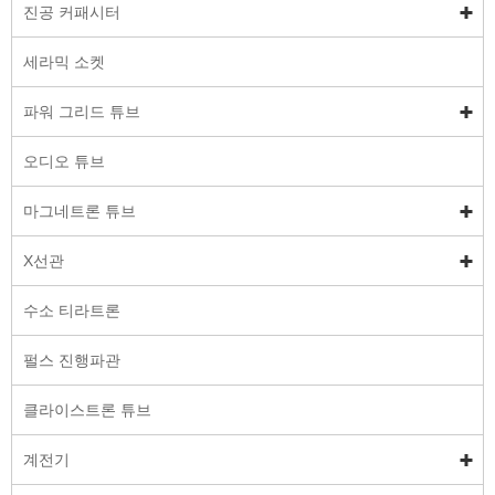
진공 커패시터
세라믹 소켓
파워 그리드 튜브
오디오 튜브
마그네트론 튜브
X선관
수소 티라트론
펄스 진행파관
클라이스트론 튜브
계전기