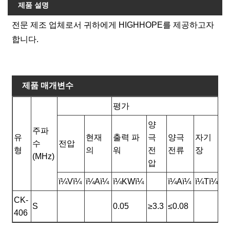
제품 설명
전문 제조 업체로서 귀하에게 HIGHHOPE를 제공하고자
합니다.
제품 매개변수
평가
물
양
주파
유
현재
출력 파
극
양극
자기
수
전압
길
형
의
워
전
전류
장
(MHz)
압
ï¼Vï¼
ï¼Aï¼
ï¼KWï¼
ï¼Aï¼
ï¼Tï¼
(
CK-
S
0.05
≥3.3
≤0.08
1
406