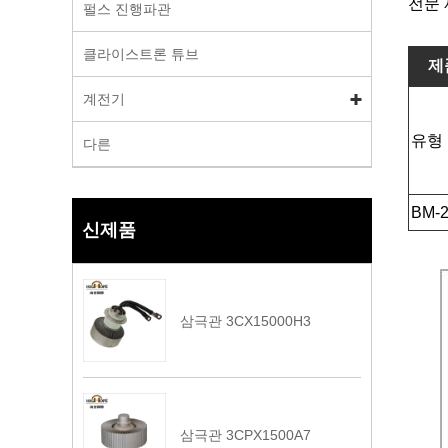
전문 
펄스 진행파관
클라이스트론 튜브
제
계전기
유형
다른
BM-
신제품
삼극관 3CX15000H3
삼극관 3CPX1500A7