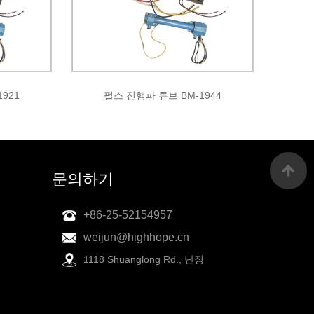
921
펄스 진행파 튜브 BM-1944
문의하기
+86-25-52154957
weijun@highhope.cn
1118 Shuanglong Rd., 난징