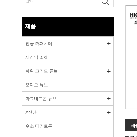
제품
진공 커패시터
세라믹 소켓
파워 그리드 튜브
오디오 튜브
마그네트론 튜브
X선관
제
수소 티라트론