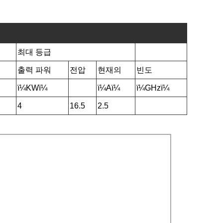
최대 등급
출력 파워
전압
현재의
빈도
ï¼KWï¼
ï¼Aï¼
ï¼GHzï¼
4
16.5
2.5