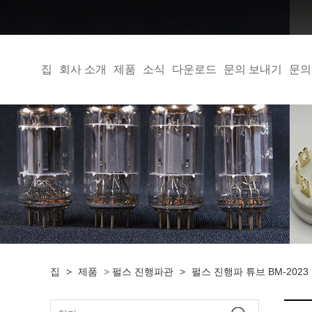
집
회사 소개
제품
소식
다운로드
문의 보내기
문의
집
>
제품
>
펄스 진행파관
>
펄스 진행파 튜브 BM-2023