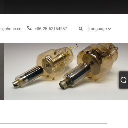
highhope.cn
+86-25-52154957
Language