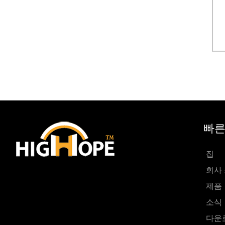
빠른
집
회사
제품
소식
다운