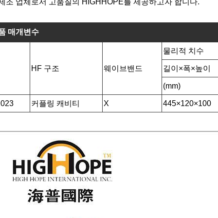
제조 업체로서 고품질의 HIGHHOPE를 제공하고자 합니다.
품 매개변수
물리적 치수
HF 구조
웨이브밴드
길이×폭×높이
(mm)
2023
커플링 캐비티
X
445×120×100