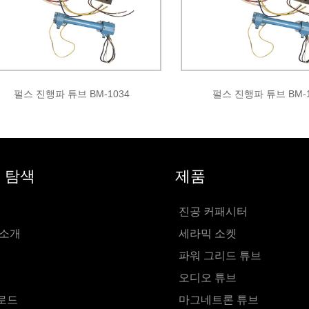
펄스 진행파 튜브 BM-1034
펄스 진행파 튜브 BM-1
 탐색
제품
진공 커패시터
 소개
세라믹 소켓
파워 그리드 튜브
오디오 튜브
로드
마그네트론 튜브