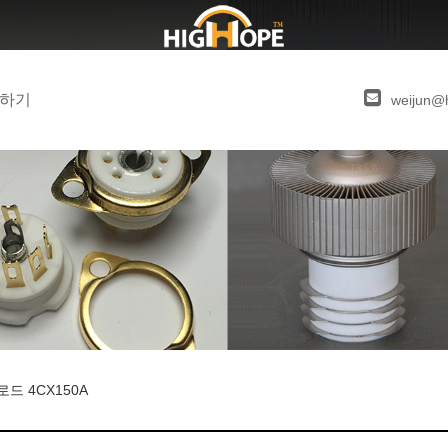
하기
weijun@
드 4CX150A