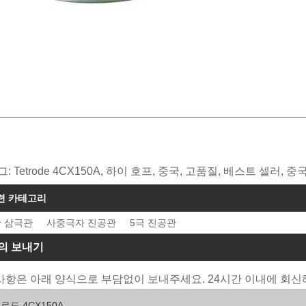
그: Tetrode 4CX150A, 하이 호프, 중국, 고품질, 베스트 셀러,
련 카테고리
 삼극관
사중극자 진공관
5극 진공관
의 보내기
항은 아래 양식으로 부담없이 보내주세요. 24시간 이내에 회신