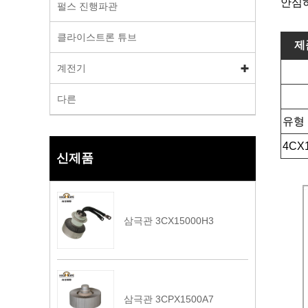
안심하
펄스 진행파관
클라이스트론 튜브
제
계전기
다른
유형
4CX
신제품
삼극관 3CX15000H3
삼극관 3CPX1500A7