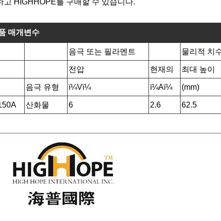
고 HIGHHOPE를 구매할 수 있습니다.
품 매개변수
음극 또는 필라멘트
물리적 치
전압
현재의
최대 높이
음극 유형
ï¼Vï¼
ï¼Aï¼
(mm)
150A
산화물
6
2.6
62.5