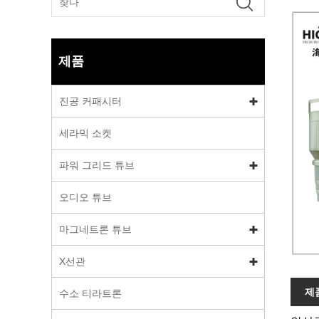
제품
진공 커패시터
세라믹 소켓
파워 그리드 튜브
오디오 튜브
마그네트론 튜브
X선관
제
수소 티라트론