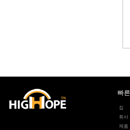
빠른
집
회사
제품