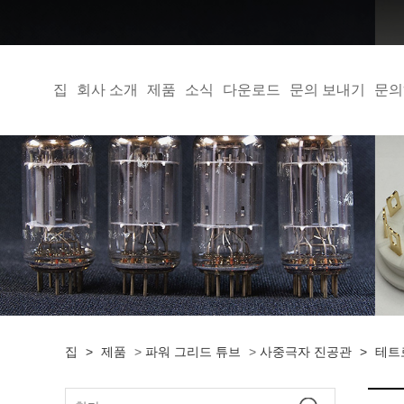
집
회사 소개
제품
소식
다운로드
문의 보내기
문의
집
>
제품
>
파워 그리드 튜브
>
사중극자 진공관
>
테트로