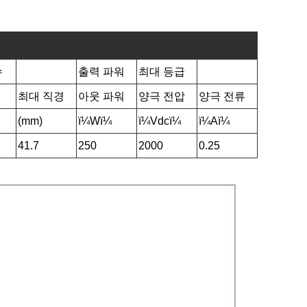
수
출력 파워
최대 등급
최대 직경
아웃 파워
양극 전압
양극 전류
(mm)
ï¼Wï¼
ï¼Vdcï¼
ï¼Aï¼
41.7
250
2000
0.25