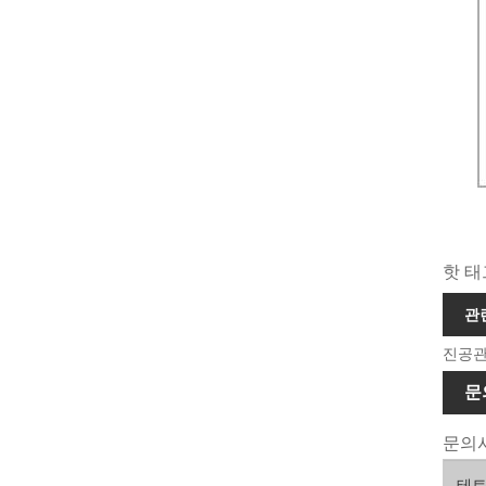
핫 태
관
진공관
문
문의사