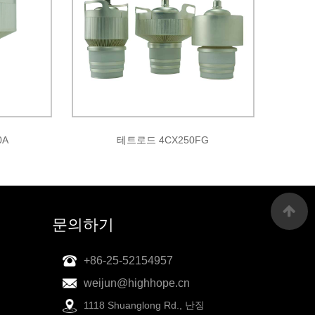
0A
테트로드 4CX250FG
문의하기
+86-25-52154957
weijun@highhope.cn
1118 Shuanglong Rd., 난징