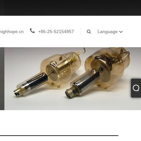
highhope.cn
+86-25-52154957
Language