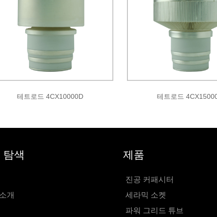
테트로드 4CX10000D
테트로드 4CX1500
 탐색
제품
진공 커패시터
 소개
세라믹 소켓
파워 그리드 튜브