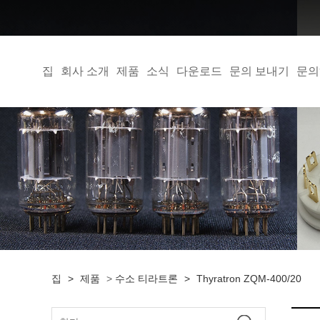
집
회사 소개
제품
소식
다운로드
문의 보내기
문의
집
>
제품
>
수소 티라트론
>
Thyratron ZQM-400/20