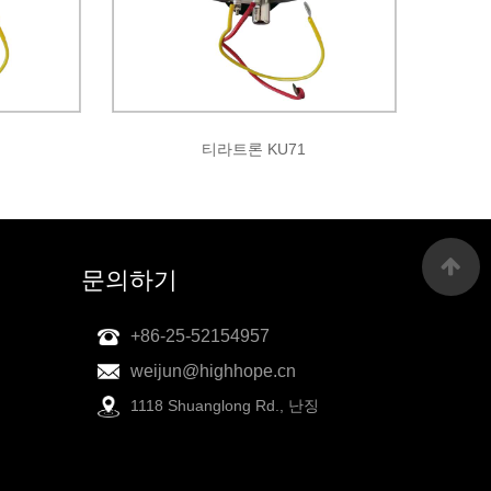
티라트론 KU71
문의하기
+86-25-52154957
weijun@highhope.cn
1118 Shuanglong Rd., 난징