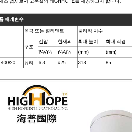
제조 업체로서 고품질의 HIGHHOPE를 제공하고자 합니다.
품 매개변수
음극 또는 필라멘트
물리적 치수
전압
현재의
최대 높이
최대 직경
구조
ï¼Vï¼
ï¼Aï¼
(mm)
(mm)
400/20
유리
6.3
¤25
318
85