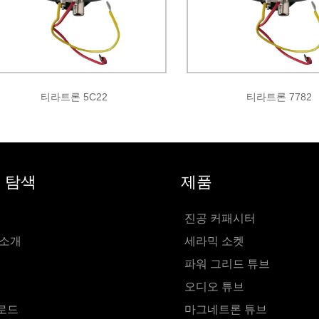
티라트론 5C22
티라트론 7782
 탐색
제품
진공 커패시터
 소개
세라믹 소켓
파워 그리드 튜브
오디오 튜브
로드
마그네트론 튜브