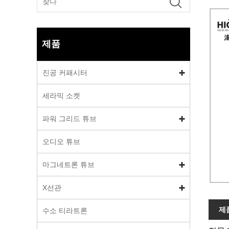
제품
진공 커패시터
세라믹 소켓
파워 그리드 튜브
오디오 튜브
마그네트론 튜브
X선관
제
수소 티라트론