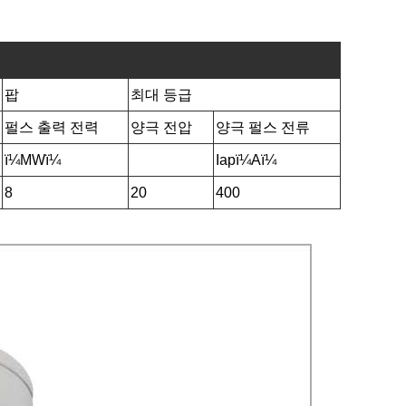
팝
최대 등급
펄스 출력 전력
양극 전압
양극 펄스 전류
ï¼MWï¼
Iapï¼Aï¼
8
20
400