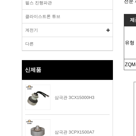
전문 
펄스 진행파관
클라이스트론 튜브
제
계전기
유형
다른
ZQM-
신제품
삼극관 3CX15000H3
삼극관 3CPX1500A7