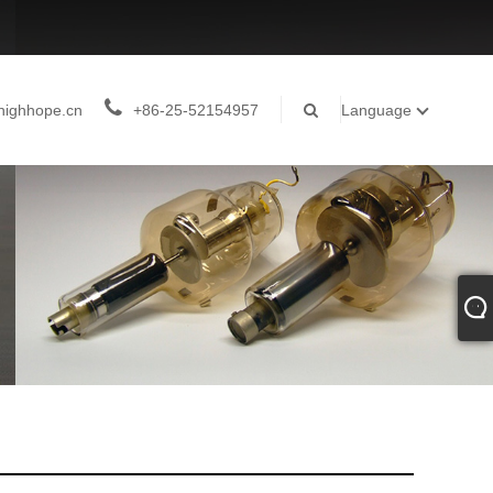
highhope.cn
+86-25-52154957
Language