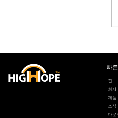
빠른
집
회사
제품
소식
다운