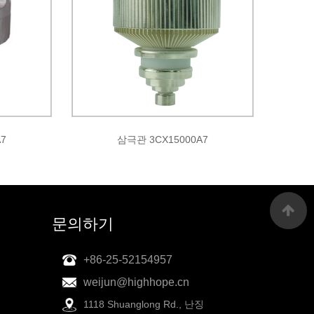
7
삼극관 3CX15000A7
문의하기
+86-25-52154957
weijun@highhope.cn
1118 Shuanglong Rd., 난징