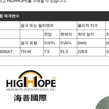
고 HIGHHOPE를 구매할 수 있습니다.
품 매개변수
음극 또는 필라멘트
물리적 치수
전압
현재의
최대 높이
음극 유형
ï¼Vï¼
ï¼Aï¼
(mm)
(
3000A7
TH-W
7.5
51.5
228.6
1