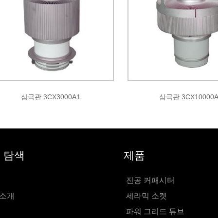
삼극관 3CX3000A1
삼극관 3CX10000A
 탐색
제품
진공 커패시터
 소개
세라믹 소켓
파워 그리드 튜브