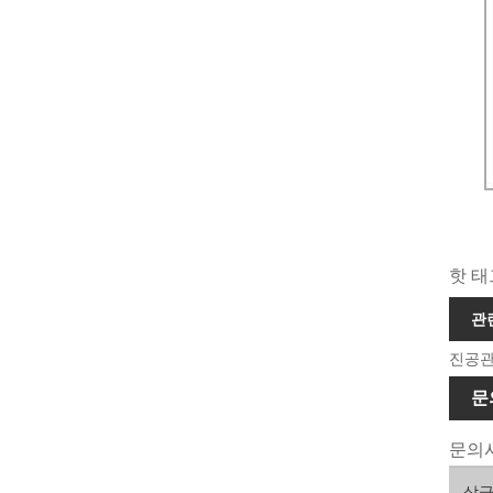
핫 태
관
진공관
문
문의사