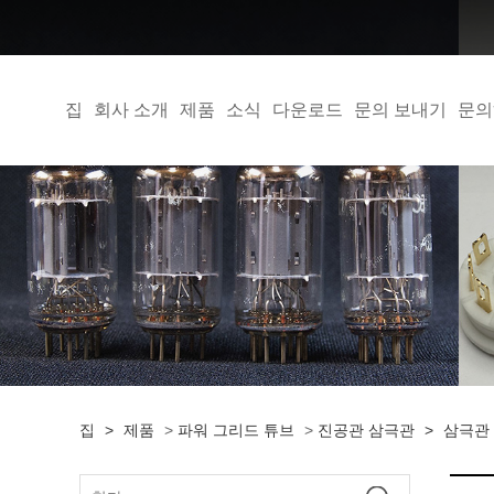
집
회사 소개
제품
소식
다운로드
문의 보내기
문의
집
>
제품
>
파워 그리드 튜브
>
진공관 삼극관
>
삼극관 