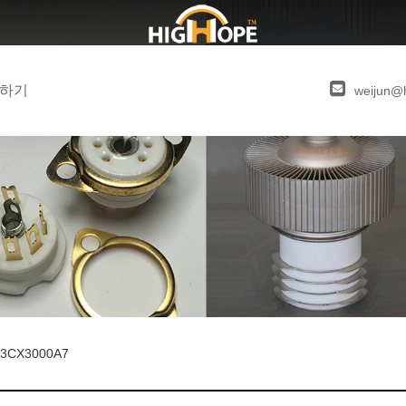
하기
weijun@
3CX3000A7