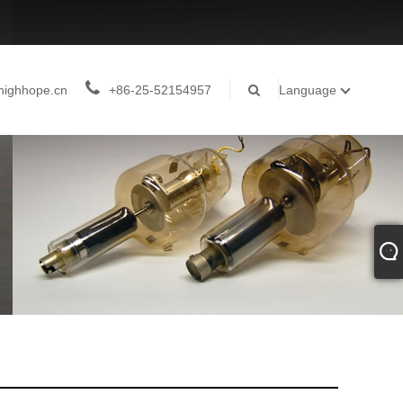
highhope.cn
+86-25-52154957
Language