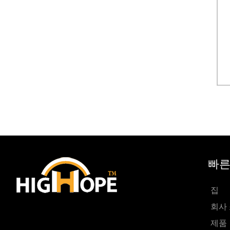
빠른
집
회사
제품