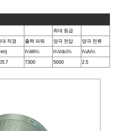
최대 등급
최대 직경
출력 파워
양극 전압
양극 전류
mm)
ï¼Wï¼
ï¼Vdcï¼
ï¼Aï¼
05.7
7300
5000
2.5