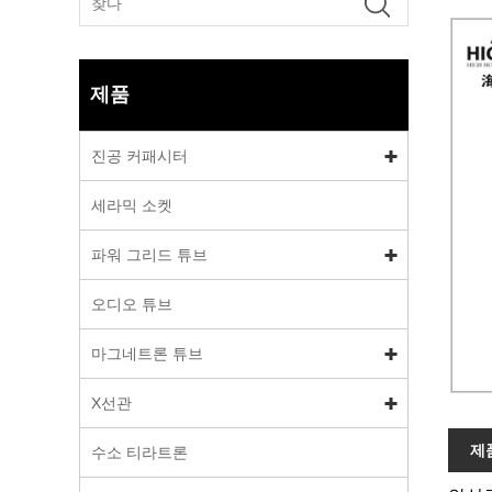
제품
진공 커패시터
세라믹 소켓
파워 그리드 튜브
오디오 튜브
마그네트론 튜브
X선관
제
수소 티라트론