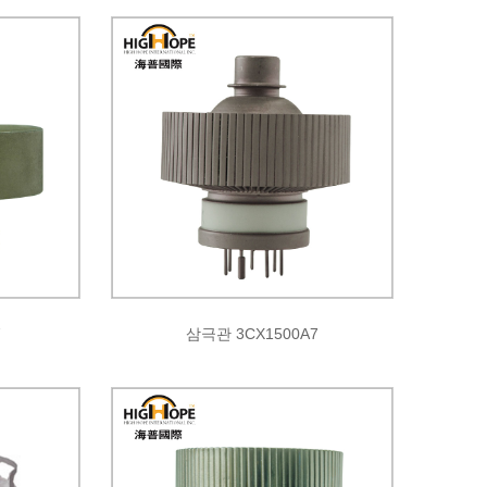
7
삼극관 3CX1500A7