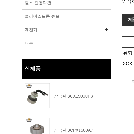
안심하
펄스 진행파관
클라이스트론 튜브
제
계전기
다른
유형
3CX
신제품
삼극관 3CX15000H3
삼극관 3CPX1500A7