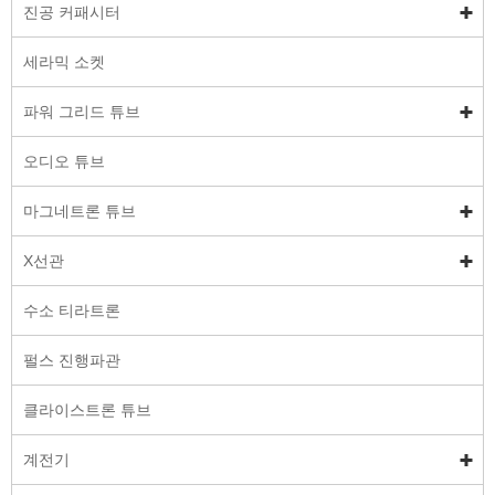
진공 커패시터
세라믹 소켓
파워 그리드 튜브
오디오 튜브
마그네트론 튜브
X선관
수소 티라트론
펄스 진행파관
클라이스트론 튜브
계전기