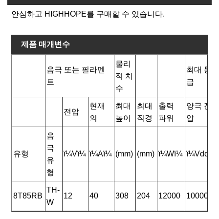
안심하고 HIGHHOPE를 구매할 수 있습니다.
제품 매개변수
물리
음극 또는 필라멘
최대 등
적 치
트
급
수
현재
최대
최대
출력
양극 전
전압
의
높이
직경
파워
압
음
극
유형
ï¼Vï¼
ï¼Aï¼
(mm)
(mm)
ï¼Wï¼
ï¼Vdcï¼
유
형
TH-
8T85RB
12
40
308
204
12000
10000
W