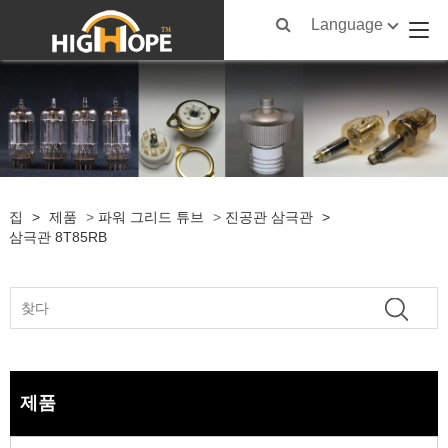
Language
집
>
제품
>
파워 그리드 튜브
>
진공관 삼극관
>
삼극관 8T85RB
제품