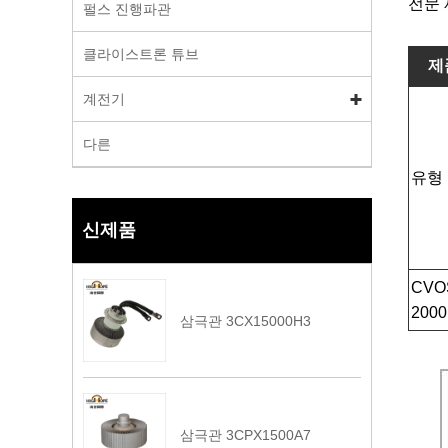
전문 
펄스 진행파관
클라이스트론 튜브
제
계전기
다른
유형
신제품
CVO
2000
삼극관 3CX15000H3
삼극관 3CPX1500A7