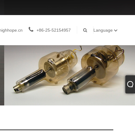
highhope.cn
+86-25-52154957
Language