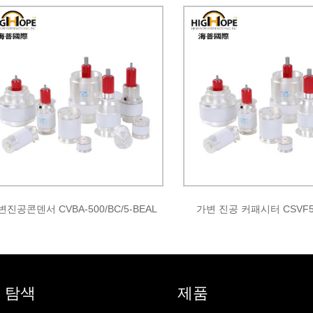
변진공콘덴서 CVBA-500/BC/5-BEAL
가변 진공 커패시터 CSVF50
 탐색
제품