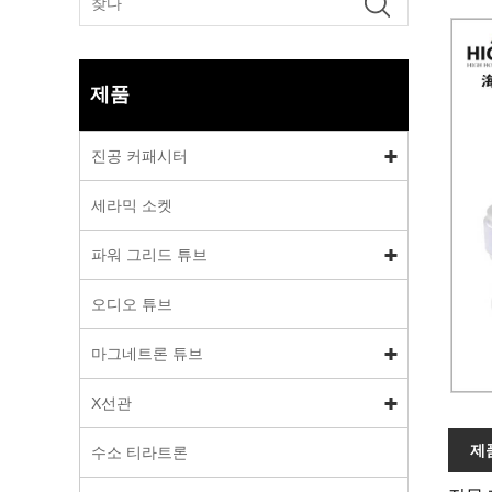
제품
진공 커패시터
세라믹 소켓
파워 그리드 튜브
오디오 튜브
마그네트론 튜브
X선관
제
수소 티라트론