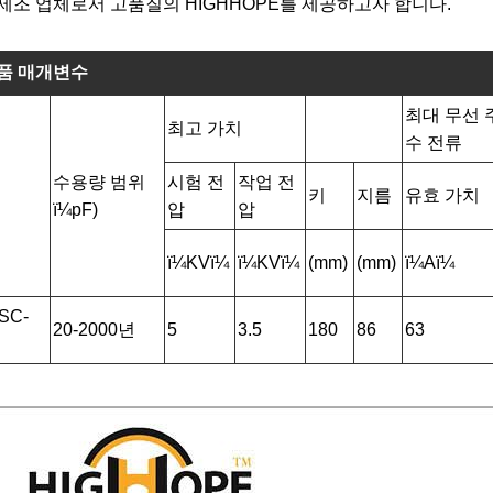
제조 업체로서 고품질의 HIGHHOPE를 제공하고자 합니다.
품 매개변수
최대 무선 
최고 가치
수 전류
수용량 범위
시험 전
작업 전
키
지름
유효 가치
ï¼pF)
압
압
ï¼KVï¼
ï¼KVï¼
(mm)
(mm)
ï¼Aï¼
SC-
20-2000년
5
3.5
180
86
63