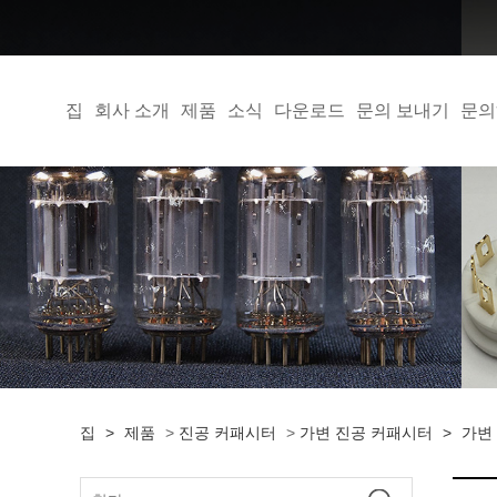
집
회사 소개
제품
소식
다운로드
문의 보내기
문의
집
>
제품
>
진공 커패시터
>
가변 진공 커패시터
>
가변 