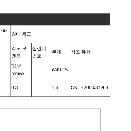
주파
최대 등급
각도 모
실린더
무게
참조 유형
멘트
번호
ï¼N*
ï¼KGï¼
mmï¼
0.3
1.6
CKTB2000/3.5/63