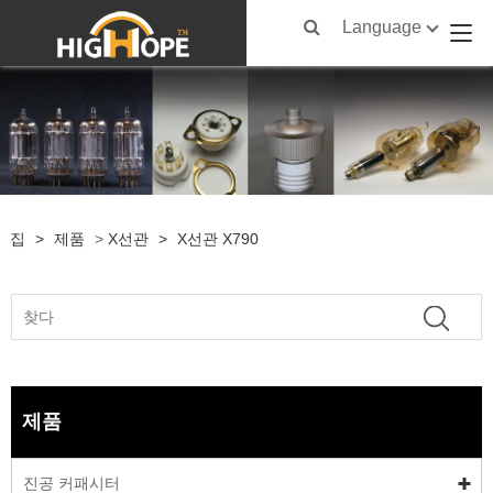
Language
집
>
제품
>
X선관
>
X선관 X790
제품
진공 커패시터