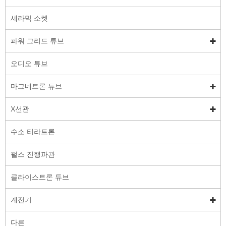
세라믹 소켓
파워 그리드 튜브
오디오 튜브
마그네트론 튜브
X선관
수소 티라트론
펄스 진행파관
클라이스트론 튜브
계전기
다른