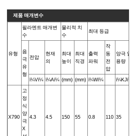
제품 매개변수
필라멘트 매개변
물리적 치
최대 등급
수
수
작
음
유형
현재
최대
최대
출력
동
양극 열
전압
극
의
높이
직경
파워
전
용량
유
압
형
ï¼Vï¼
ï¼Aï¼
(mm)
(mm)
ï¼Wï¼
ï¼KJï¼
고
정
식
양
X790
4.3
4.5
150
55
0.8
110
35
극
X