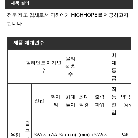
제품 설명
전문 제조 업체로서 귀하에게 HIGHHOPE를 제공하고자
합니다.
제품 매개변수
최
물리
필라멘트 매개변
대
적 치
수
등
수
급
작
현재
최대
최대
출력
동
양극 열
전압
의
높이
직경
파워
전
용량
압
음
극
유형
ï¼Vï¼
ï¼Aï¼
(mm)
(mm)
ï¼Wï¼
ï¼KJï¼