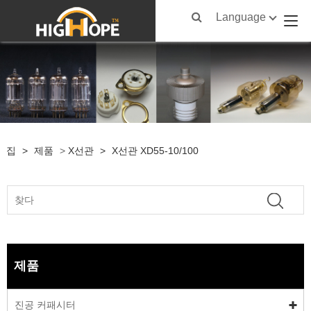
Language
집
>
제품
>
X선관
>
X선관 XD55-10/100
제품
진공 커패시터