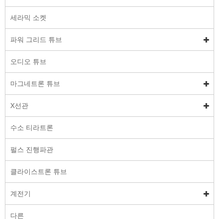
세라믹 소켓
파워 그리드 튜브
오디오 튜브
마그네트론 튜브
X선관
수소 티라트론
펄스 진행파관
클라이스트론 튜브
계전기
다른