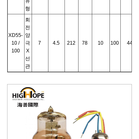
유
형
회
전
XD55-
양
10 /
극
7
4.5
212
78
10
100
44
100
X
선
관