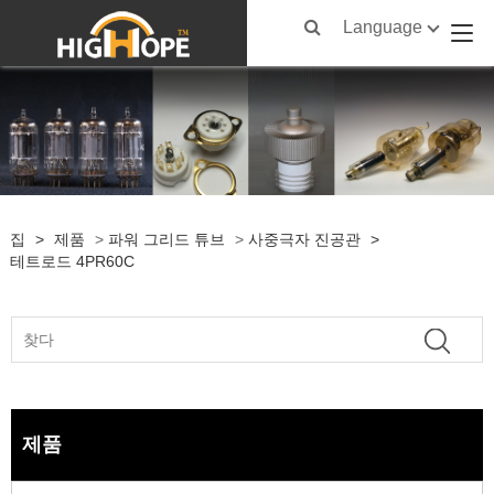
Language
집
>
제품
>
파워 그리드 튜브
>
사중극자 진공관
>
테트로드 4PR60C
제품