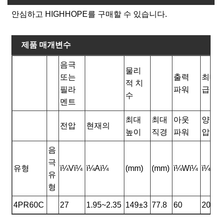
안심하고 HIGHHOPE를 구매할 수 있습니다.
제품 매개변수
음극
물리
또는
출력
최대 
적 치
필라
파워
급
수
멘트
최대
최대
아웃
양극 
전압
현재의
높이
직경
파워
압
음
극
유형
ï¼Vï¼
ï¼Aï¼
(mm)
(mm)
ï¼Wï¼
ï¼Vd
유
형
4PR60C
27
1.95~2.35
149±3
77.8
60
20