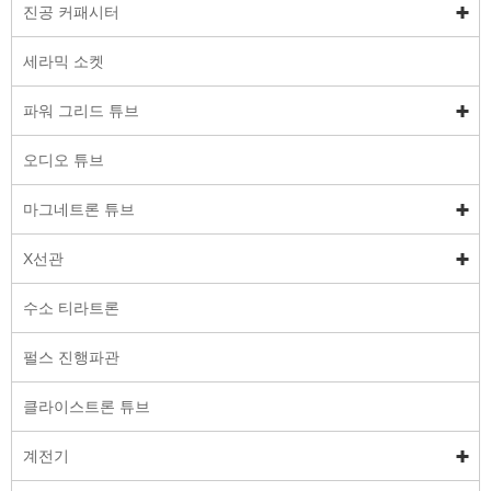
진공 커패시터
세라믹 소켓
파워 그리드 튜브
오디오 튜브
마그네트론 튜브
X선관
수소 티라트론
펄스 진행파관
클라이스트론 튜브
계전기